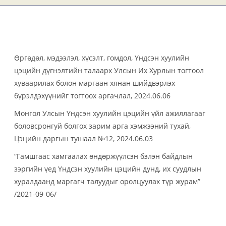
Өргөдөл, мэдээлэл, хүсэлт, гомдол, Үндсэн хуулийн
цэцийн дүгнэлтийн талаарх Улсын Их Хурлын тогтоол
хуваарилах болон маргаан хянан шийдвэрлэх
бүрэлдэхүүнийг тогтоох аргачлал, 2024.06.06
Монгол Улсын Үндсэн хуулийн цэцийн үйл ажиллагааг
боловсронгуй болгох зарим арга хэмжээний тухай,
Цэцийн даргын тушаал №12, 2024.06.03
“Гамшгаас хамгаалах өндөржүүлсэн бэлэн байдлын
зэргийн үед Үндсэн хуулийн цэцийн дунд, их суудлын
хуралдаанд маргагч талуудыг оролцуулах түр журам”
/2021-09-06/